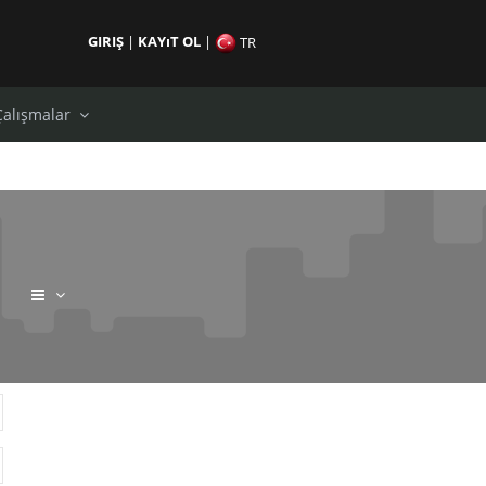
GIRIŞ
|
KAYıT OL
|
TR
Çalışmalar