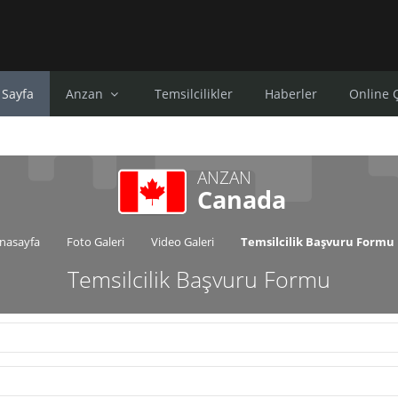
 Sayfa
Anzan
Temsilcilikler
Haberler
Online 
ANZAN
Canada
Anasayfa
Foto Galeri
Video Galeri
Temsilcilik Başvuru Formu
Temsilcilik Başvuru Formu