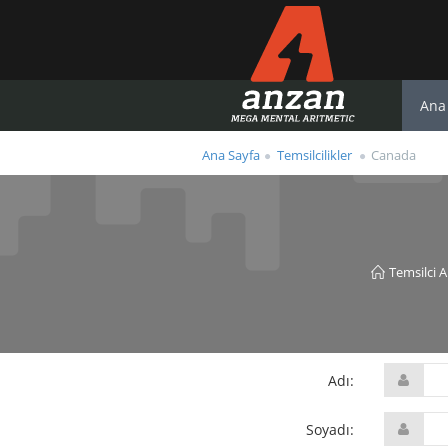
Ana
Ana Sayfa
Temsilcilikler
Canada
Temsilci 
Adı:
Soyadı: