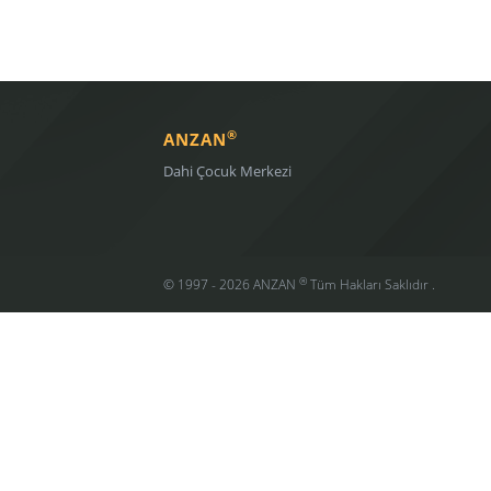
®
ANZAN
Dahi Çocuk Merkezi
®
© 1997 - 2026 ANZAN
Tüm Hakları Saklıdır .